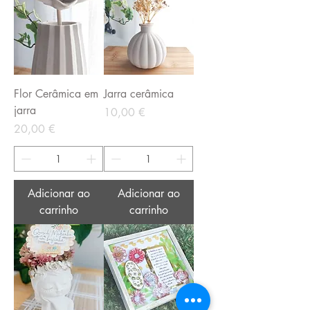
Flor Cerâmica em
Jarra cerâmica
jarra
Preço
10,00 €
Preço
20,00 €
Adicionar ao
Adicionar ao
carrinho
carrinho