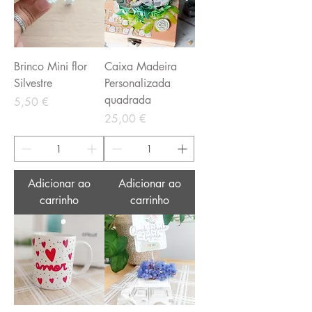
Brinco Mini flor
Caixa Madeira
Silvestre
Personalizada
quadrada
Preço
5,50 €
Preço
25,00 €
Adicionar ao
Adicionar ao
carrinho
carrinho