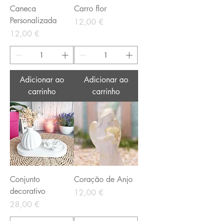
Caneca
Carro flor
Personalizada
Preço
12,00 €
Preço
12,00 €
Adicionar ao
Adicionar ao
carrinho
carrinho
Conjunto
Coração de Anjo
decorativo
Preço
12,00 €
Preço
28,00 €