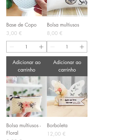
Base de Copo
Bolsa multiusos
Preço
Preço
3,00 €
8,00 €
Adicionar ao
Adicionar ao
carrinho
carrinho
Bolsa multiusos -
Borboleta
Floral
Preço
12,00 €