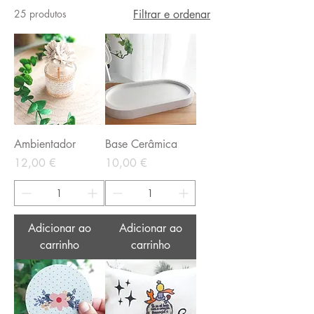
25 produtos
Filtrar e ordenar
Ambientador
Base Cerâmica
Preço
Preço
12,00 €
10,00 €
Adicionar ao
Adicionar ao
carrinho
carrinho