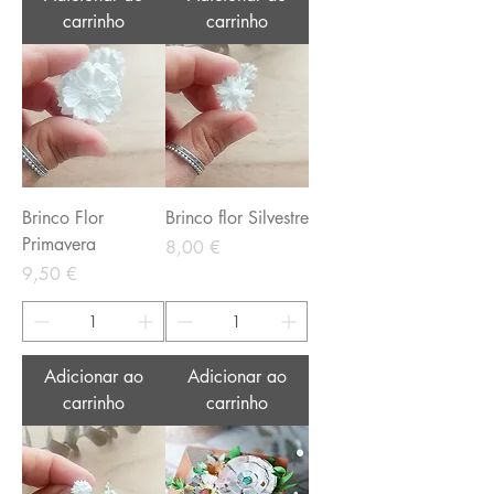
carrinho
carrinho
Brinco Flor
Brinco flor Silvestre
Primavera
Preço
8,00 €
Preço
9,50 €
Adicionar ao
Adicionar ao
carrinho
carrinho