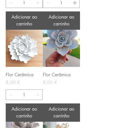
Adicionar ao
Adicionar ao
carrinho
carrinho
Flor Cerâmica
Flor Cerâmica
Preço
Preço
8,00 €
8,00 €
Adicionar ao
Adicionar ao
carrinho
carrinho