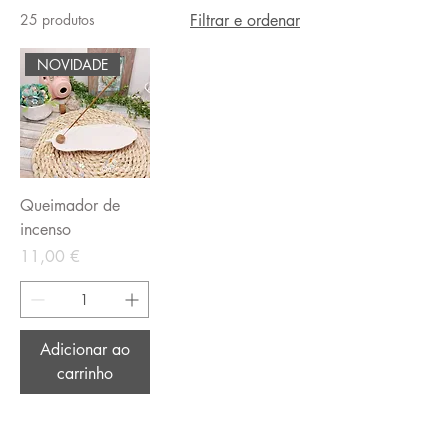
25 produtos
Filtrar e ordenar
NOVIDADE
Queimador de
incenso
Preço
11,00 €
Adicionar ao
carrinho