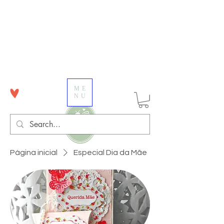
ME
NU
Página inicial
Especial Dia da Mãe