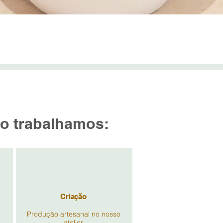
Visualização rápida
Inscreva-se na New
 nos DETALHES
Insira Seu E-mail
 trabalhamos:
Criação
Produção artesanal no nosso
atelier