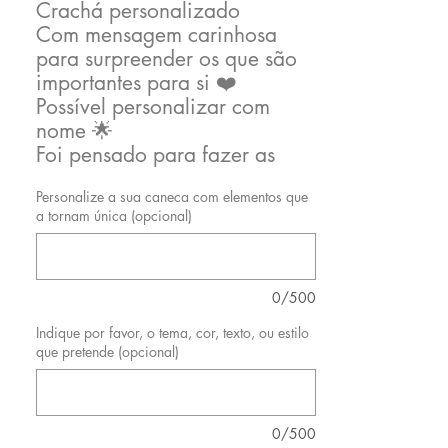
Crachá personalizado
Com mensagem carinhosa
para surpreender os que são
importantes para si ❤️
Possível personalizar com
nome 🌟
Foi pensado para fazer as
delícias dos que nos tocam
Personalize a sua caneca com elementos que
diariamente com o seu
a tornam única (opcional)
carinho.
Todos os artigos da abelhita
são criados com imensa
ternura e dedicação, e são
0/500
carinhosamente embalados
Indique por favor, o tema, cor, texto, ou estilo
para fazer sentir ainda mais
que pretende (opcional)
especial quem oferece e quem
o recebe 🩷
0/500
Possibilidade de personalizar