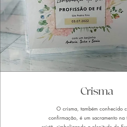
Crisma
O crisma, também conhecido 
confirmação, é um sacramento na 
cristã, simbolizando a plenitude do Es