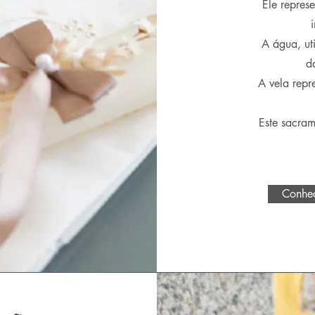
Ele repres
A água, ut
d
A vela repre
Este sacra
Conheç