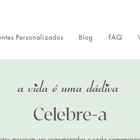
entes Personalizados
Blog
FAQ
a vida é uma dádiva
Celebre-a
ntos merecem ser comemorados e cada comemoração