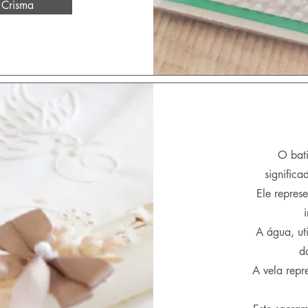
 Crisma
O bat
significa
Ele repres
A água, ut
d
A vela repre