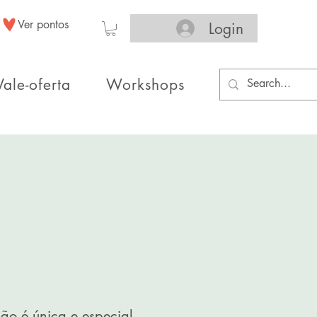
Ver pontos
Login
Vale-oferta
Workshops
 é única e especial.