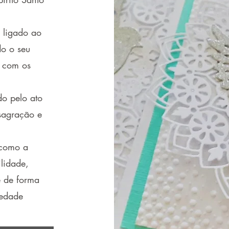
 ligado ao
do o seu
 com os
o pelo ato
sagração e
 como a
lidade,
é de forma
iedade