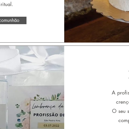
itual.
 comunhão
A profi
crenç
O seu s
comp