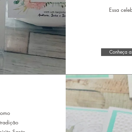
Essa cele
Conheça as
como
tradição
pírito Santo