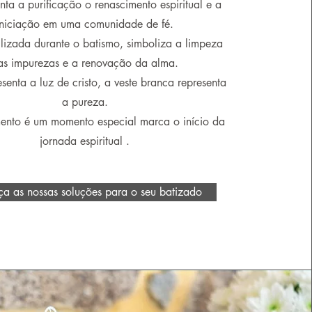
enta a purificação o renas
cimento espiritual e a
iniciação em uma comunidade de fé.
ilizada durante o batismo, simboliza a limpeza
as impurezas e a renovação da alma.
senta a luz de cristo, a veste branca representa
a pureza.
mento é um momento especial marca o início da
jornada espiritual .
a as nossas soluções para o seu batizado