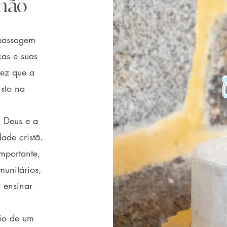
hão
 passagem
ças e suas
vez que a
sto na
 Deus e a
ade cristã.
mportante,
munitários,
 ensinar
.
io de um