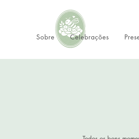
Sobre
Celebrações
Pres
Todos os bons mome