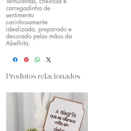
Ternurentas, cheirosa e
carregadinha de
sentimento
carinhosamente
idealizada, preparado e
decorado pelas mãos da
Abelhita.
Ao adquirir este produto
tem a garantia da sua
unicidade e amor.
Produtos relacionados
O produto artesanal é
único, tem carater, tem
alma, tem amor e mais
que o seu preço, tem
valor ...
Ideal para decorar e