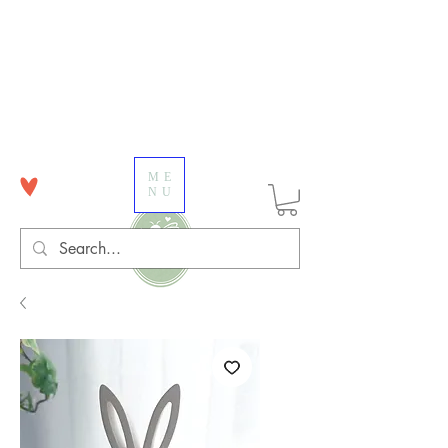
ME
NU