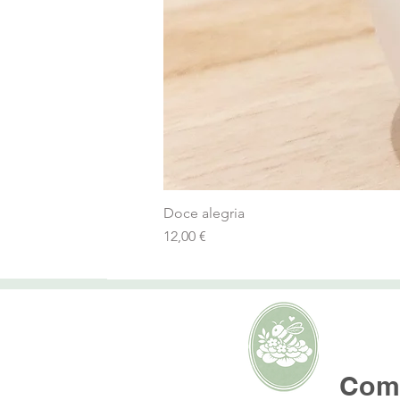
Doce alegria
Preço
12,00 €
AMOR
Como