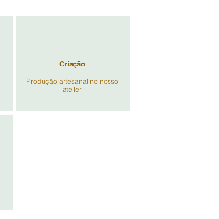
Criação
Produção artesanal no nosso
atelier
Co