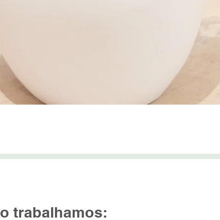
Visualização rápida
Inscreva-se na New
 nos DETALHES
Insira Seu E-mail
 trabalhamos: