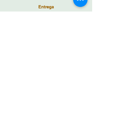
Entrega
Envio cuidado para todo o país
AMOR nos DETALHES
Contacte-nos:
Porto * Portugal
* 351 928 274 880