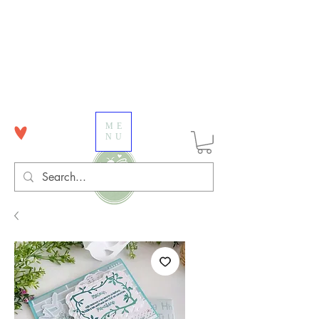
ME
NU