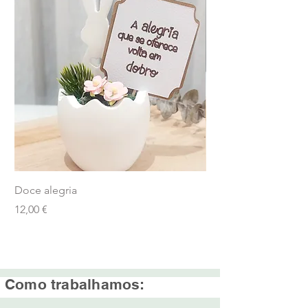
Doce alegria
Borboleta
Preço
Preço
12,00 €
12,00 €
Como trabalhamos: