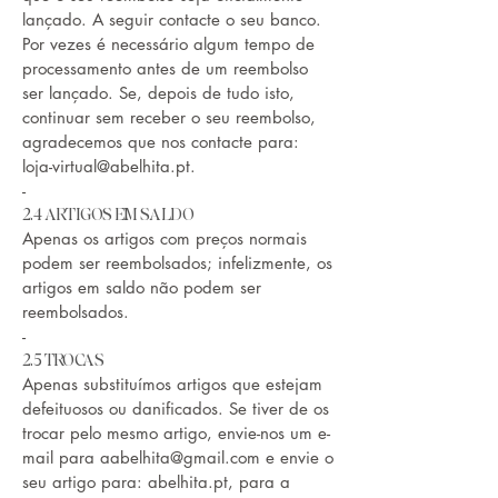
lançado. A seguir contacte o seu banco.
Por vezes é necessário algum tempo de
processamento antes de um reembolso
ser lançado. Se, depois de tudo isto,
continuar sem receber o seu reembolso,
agradecemos que nos contacte para:
loja-virtual@abelhita.pt
.
-
2.4 ARTIGOS EM SALDO
Apenas os artigos com preços normais
podem ser reembolsados; infelizmente, os
artigos em saldo não podem ser
reembolsados.
-
2.5 TROCAS
Apenas substituímos artigos que estejam
defeituosos ou danificados. Se tiver de os
trocar pelo mesmo artigo, envie-nos um e-
mail para
aabelhita@gmail.com
e envie o
seu artigo para: abelhita.pt, para a