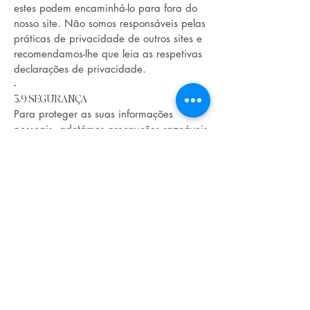
estes podem encaminhá-lo para fora do
nosso site. Não somos responsáveis pelas
práticas de privacidade de outros sites e
recomendamos-lhe que leia as respetivas
declarações de privacidade.
-
3.9 SEGURANÇA
Para proteger as suas informações
pessoais, adotámos precauções razoáveis
e seguimos as melhores práticas do setor
para assegurar que aquelas não são
perdidas, usadas, acedidas, divulgadas,
alteradas ou destruídas de forma
indevida. Se nos facultar as informações
do seu cartão de crédito, estas são
encriptadas com recurso a tecnologia de
camada de conexões securizada (SSL) e
armazenadas com uma encriptação AES-
256.
-