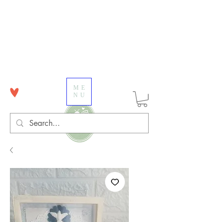
ME
NU