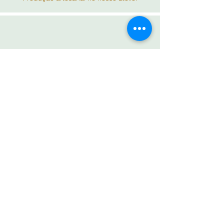
Entrega
Envio cuidado para todo o país
AMOR nos DETALHES
Contacte-nos: