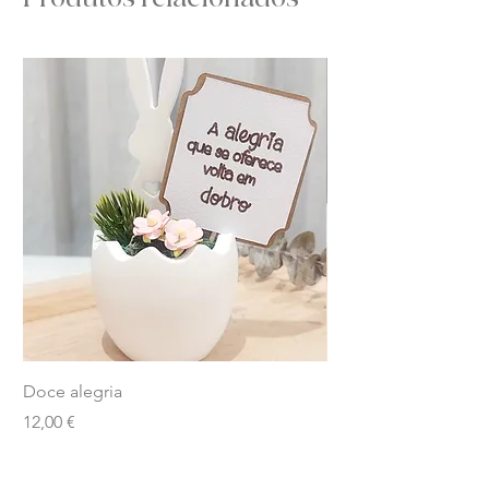
Doce alegria
Borboleta
Preço
Preço
12,00 €
12,00 €