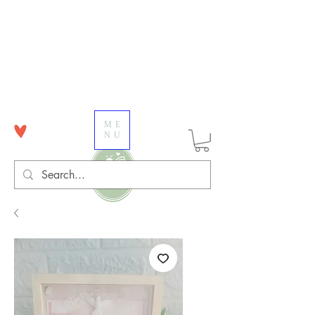
ME
NU