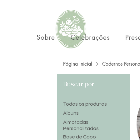
Sobre
Celebrações
Pres
Página inicial
Cadernos Persona
Buscar por
Todos os produtos
Álbuns
Almofadas
Personalizadas
Base de Copo