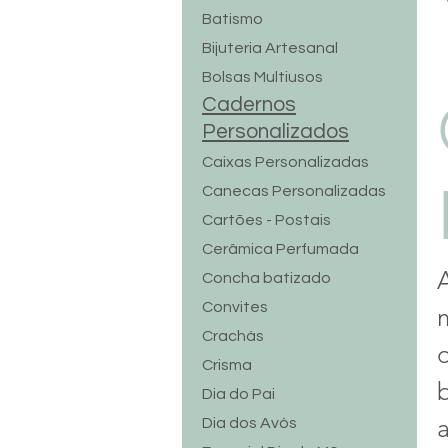
Batismo
Bijuteria Artesanal
Bolsas Multiusos
Cadernos
Personalizados
Caixas Personalizadas
Canecas Personalizadas
Cartões - Postais
Cerâmica Perfumada
Concha batizado
Convites
Crachás
Crisma
Dia do Pai
Dia dos Avós