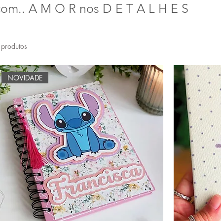
com.. A M O R nos D E T A L H E S
 produtos
NOVIDADE