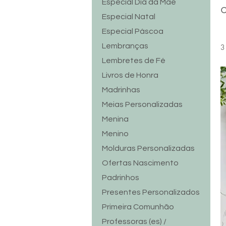
Especial Dia da Mãe
Especial Natal
Especial Páscoa
Lembranças
3
Lembretes de Fé
Livros de Honra
Madrinhas
Meias Personalizadas
Menina
Menino
Molduras Personalizadas
Ofertas Nascimento
Padrinhos
Presentes Personalizados
Primeira Comunhão
Professoras (es) /