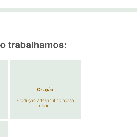
Inscreva-se na New
 nos DETALHES
Insira Seu E-mail
 trabalhamos:
Criação
Produção artesanal no nosso
atelier