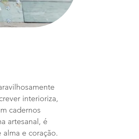
aravilhosamente
ever interioriza,
 em cadernos
a artesanal, é
e alma e coração.