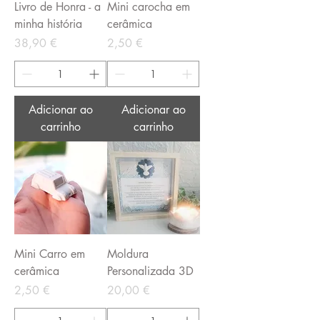
Livro de Honra - a
Mini carocha em
minha história
cerâmica
Preço
Preço
38,90 €
2,50 €
Adicionar ao
Adicionar ao
carrinho
carrinho
Mini Carro em
Moldura
cerâmica
Personalizada 3D
Preço
Preço
2,50 €
20,00 €