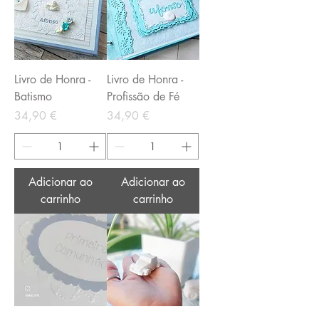
Livro de Honra -
Livro de Honra -
Batismo
Profissão de Fé
Preço
Preço
34,90 €
34,90 €
Adicionar ao
Adicionar ao
carrinho
carrinho