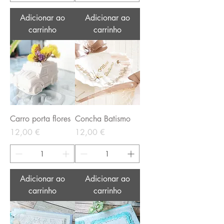
Adicionar ao
Adicionar ao
carrinho
carrinho
Carro porta flores
Concha Batismo
Preço
Preço
12,00 €
12,00 €
Adicionar ao
Adicionar ao
carrinho
carrinho