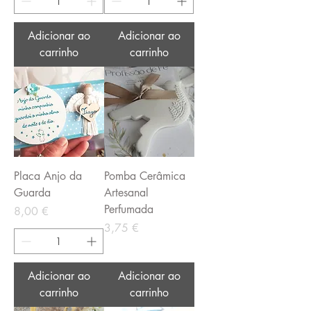
Adicionar ao
Adicionar ao
carrinho
carrinho
Placa Anjo da
Pomba Cerâmica
Guarda
Artesanal
Perfumada
Preço
8,00 €
Preço
3,75 €
Adicionar ao
Adicionar ao
carrinho
carrinho